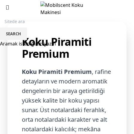
Koku Piramiti Premium
HOME
KOKU PIRAMITI PREMIUM
SEARCH
Koku Piramiti
Aramak istediğinizi yazın
Premium
Koku Piramiti Premium
, rafine
detayların ve modern aromatik
dengelerin bir araya getirildiği
yüksek kalite bir koku yapısı
sunar. Üst notalardaki ferahlık,
orta notalardaki karakter ve alt
notalardaki kalıcılık; mekâna